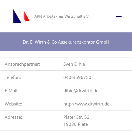
Zum
Inhalt
Hau
APN Arbeitskreis Wirtschaft e.V.
springen
Dr. E. Wirth & Co Assekuranzkontor GmbH
Ansprechpartner:
Sven Dihle
Telefon:
040-3696750
E-Mail:
dihle@drwirth.de
Website:
http://www.drwirth.de
Adresse:
Plater Str. 52
19086 Plate