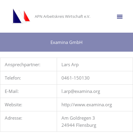
Zum
Inhalt
Hau
APN Arbeitskreis Wirtschaft e.V.
springen
Examina GmbH
Ansprechpartner:
Lars Arp
Telefon:
0461-150130
E-Mail:
l.arp@examina.org
Website:
http://www.examina.org
Adresse:
Am Goldregen 3
24944 Flensburg